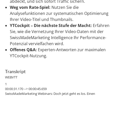
abdeckt, und sich sofort Traffic sichern.
Weg vom Rate-Spiel:
Nutzen Sie die
Analysefunktionen zur systematischen Optimierung
Ihrer Video-Titel und Thumbnails.
YTCockpit – Die nächste Stufe der Macht:
Erfahren
Sie, wie die Vernetzung Ihrer Video-Daten mit der
SwissMadeMarketing Intelligence Ihr Performance-
Potenzial vervielfachen wird.
Offenes Q&A:
Experten-Antworten zur maximalen
YTCockpit-Nutzung.
Transkript
WEBVTT
1
00:00:31.170 --> 00:00:45.659
SwissMadeMarketing Webinars: Doch jetzt geht es los. Einen
wunderschönen Guten Morgen. Ich begrüße euch ganz herzlich zum
heutigen Webinar. Ich sehe da schon viele bekannte Gesichter.
2