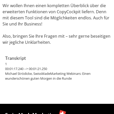
Wir wollen Ihnen einen kompletten Überblick über die
erweiterten Funktionen von CopyCockpit liefern. Denn
mit diesem Tool sind die Möglichkeiten endlos. Auch für
Sie und Ihr Business!
Also, bringen Sie Ihre Fragen mit – sehr gerne beseitigen
wir jegliche Unklarheiten.
Transkript
1
00:01:17.240 --> 00:01:21.250
Michael Strödicke, SwissMadeMarketing Webinars: Einen
wunderschönen guten Morgen in die Runde
2
00:01:24.250 --> 00:01:28.559
Michael Strödicke, SwissMadeMarketing Webinars: muss mal eben
warten, bis der Bagger vorbei ist. Dann kann ich mein eigenes Wort.
Wenigstens verstehen
3