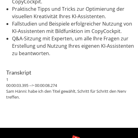
CopyCockpit.
Praktische Tipps und Tricks zur Optimierung der
visuellen Kreativität Ihres KI-Assistenten.
Fallstudien und Beispiele erfolgreicher Nutzung von
KI-Assistenten mit Bildfunktion im CopyCockpit.
Q&A-Sitzung mit Experten, um alle Ihre Fragen zur
Erstellung und Nutzung Ihres eigenen KI-Assistenten
zu beantworten.
Transkript
1
00:00:03.395 --> 00:00:08.274
Sam Hänni: habe ich den Titel gewählt, Schritt für Schritt den Nerv
treffen.
2
00:00:08.405 --> 00:00:12.574
Sam Hänni: Was meine ich damit? Ich meine jetzt nicht Schmerzen?
Ganz und gar nicht.