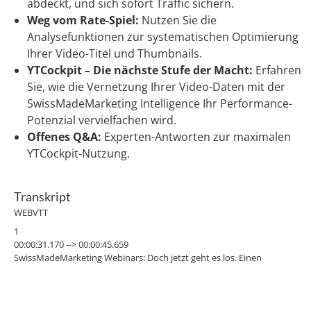
abdeckt, und sich sofort Traffic sichern.
Weg vom Rate-Spiel:
Nutzen Sie die
Analysefunktionen zur systematischen Optimierung
Ihrer Video-Titel und Thumbnails.
YTCockpit – Die nächste Stufe der Macht:
Erfahren
Sie, wie die Vernetzung Ihrer Video-Daten mit der
SwissMadeMarketing Intelligence Ihr Performance-
Potenzial vervielfachen wird.
Offenes Q&A:
Experten-Antworten zur maximalen
YTCockpit-Nutzung.
Transkript
WEBVTT
1
00:00:31.170 --> 00:00:45.659
SwissMadeMarketing Webinars: Doch jetzt geht es los. Einen
wunderschönen Guten Morgen. Ich begrüße euch ganz herzlich zum
heutigen Webinar. Ich sehe da schon viele bekannte Gesichter.
2