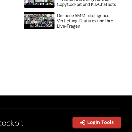
CopyCockpit und K.I.-Chatbots
28.08.2024
Die neue SMM Intelligence:
Vertiefung, Features und Ihre
Live-Fragen
23.11.2025
Login Tools