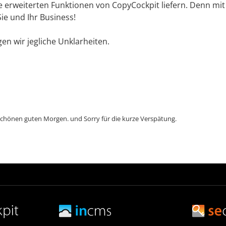
e erweiterten Funktionen von CopyCockpit liefern. Denn mit
ie und Ihr Business!
gen wir jegliche Unklarheiten.
chönen guten Morgen. und Sorry für die kurze Verspätung.
ch mal ein dringendes Bedürfnis, kurz vor dem Webinar fällig.
Ich sehe einige neue Gesichter. Also stelle ich mich ganz kurz vor.