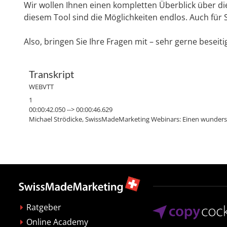
Wir wollen Ihnen einen kompletten Überblick über di
diesem Tool sind die Möglichkeiten endlos. Auch für S
Also, bringen Sie Ihre Fragen mit – sehr gerne beseiti
Transkript
WEBVTT
1
00:00:42.050 --> 00:00:46.629
Michael Strödicke, SwissMadeMarketing Webinars: Einen wunders
2
00:00:47.530 --> 00:00:52.890
Michael Strödicke, SwissMadeMarketing Webinars: Da war leider no
3
00:00:53.160 --> 00:00:53.930
Michael Strödicke, SwissMadeMarketing Webinars: So.
4
Ratgeber
00:00:54.480 --> 00:00:59.820
Michael Strödicke, SwissMadeMarketing Webinars: schau mal durch, 
Online Academy